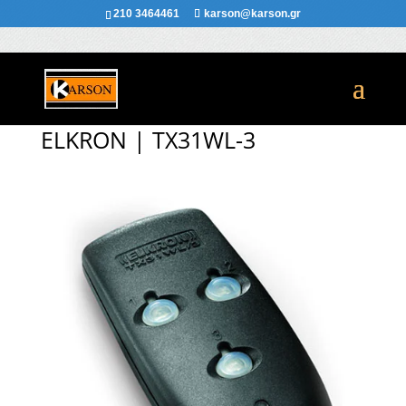
210 3464461
karson@karson.gr
ELKRON | TX31WL-3