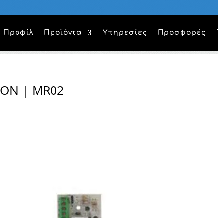
Προφίλ
Προϊόντα
Υπηρεσίες
Προσφορές
RON | MR02