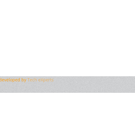
edeveloped by
Tech eXperts