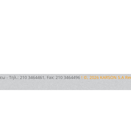
εω - Τηλ.: 210 3464461, Fax: 210 3464496
! ©, 2026 KARSON S.A R