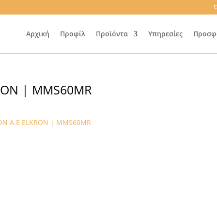
Ό
Αρχική
Προφίλ
Προϊόντα
Υπηρεσίες
Προσφ
RON | MMS60MR