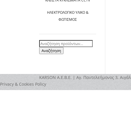
ΚΛΕΙΣΤΆ ΚΥΚΛΏΜΑΤΑ CCTV
ΗΛΕΚΤΡΟΛΟΓΙΚΌ ΥΛΙΚΌ &
ΦΩΤΙΣΜΌΣ
Αναζήτηση
για:
Αναζήτηση
ΚΑRSOΝ Α.E.B.E. | Αγ. Παντελεήμονος 3, Αιγάλ
Privacy & Cookies Policy