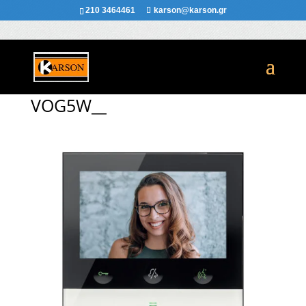
210 3464461
karson@karson.gr
VOG5W__