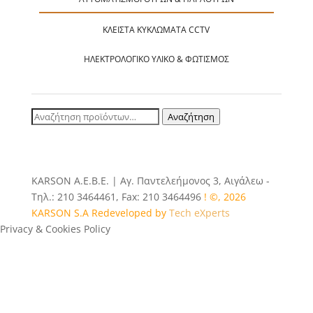
ΚΛΕΙΣΤΆ ΚΥΚΛΏΜΑΤΑ CCTV
ΗΛΕΚΤΡΟΛΟΓΙΚΌ ΥΛΙΚΌ & ΦΩΤΙΣΜΌΣ
Αναζήτηση
Αναζήτηση
για:
ΚΑRSOΝ Α.E.B.E. | Αγ. Παντελεήμονος 3, Αιγάλεω -
Τηλ.: 210 3464461, Fax: 210 3464496
! ©, 2026
KARSON S.A Redeveloped by
Tech eXperts
Privacy & Cookies Policy