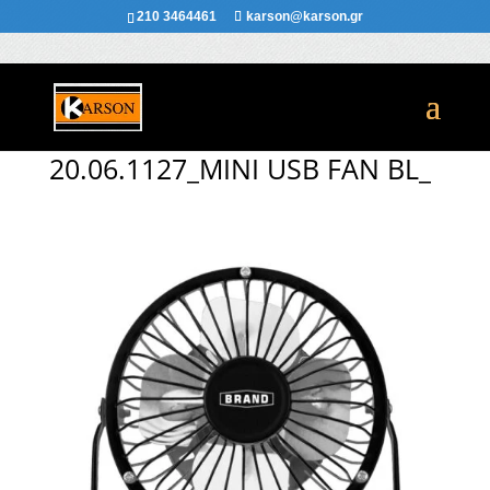
210 3464461
karson@karson.gr
20.06.1127_MINI USB FAN BL_