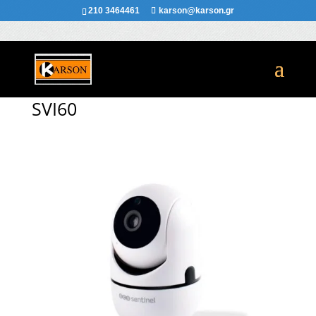
210 3464461
karson@karson.gr
SVI60