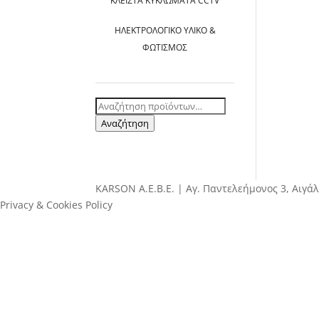
ΚΛΕΙΣΤΆ ΚΥΚΛΏΜΑΤΑ CCTV
ΗΛΕΚΤΡΟΛΟΓΙΚΌ ΥΛΙΚΌ &
ΦΩΤΙΣΜΌΣ
Αναζήτηση
για:
Αναζήτηση
ΚΑRSOΝ Α.E.B.E. | Αγ. Παντελεήμονος 3, Αιγάλ
Privacy & Cookies Policy