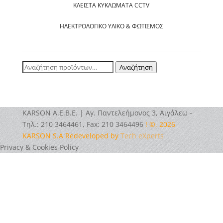
ΚΛΕΙΣΤΆ ΚΥΚΛΏΜΑΤΑ CCTV
ΗΛΕΚΤΡΟΛΟΓΙΚΌ ΥΛΙΚΌ & ΦΩΤΙΣΜΌΣ
Αναζήτηση
Αναζήτηση
για:
ΚΑRSOΝ Α.E.B.E. | Αγ. Παντελεήμονος 3, Αιγάλεω -
Τηλ.: 210 3464461, Fax: 210 3464496
! ©, 2026
KARSON S.A Redeveloped by
Tech eXperts
Privacy & Cookies Policy