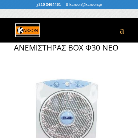
210 3464461
karson@karson.gr
ΑΝΕΜΙΣΤΉΡΑΣ BOX Φ30 ΝΕΟ