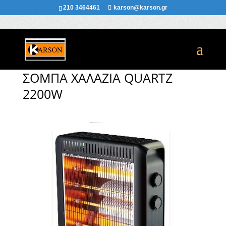
210 3464461
karson@karson.gr
ΣΌΜΠΑ ΧΑΛΑΖΊΑ QUARTZ
2200W