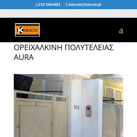
210 3464461
karson@karson.gr
ΟΡEIΧΑΛΚΙΝΗ ΠΟΛΥΤΕΛΕΙΑΣ
AURA