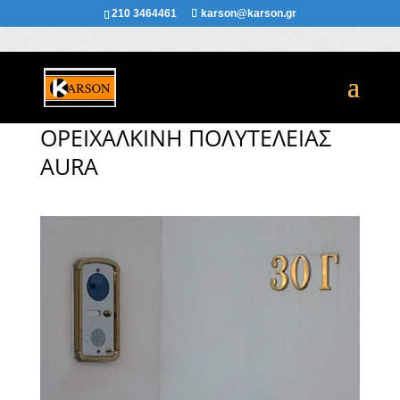
210 3464461
karson@karson.gr
ΟΡEIΧΑΛΚΙΝΗ ΠΟΛΥΤΕΛΕΙΑΣ
AURA