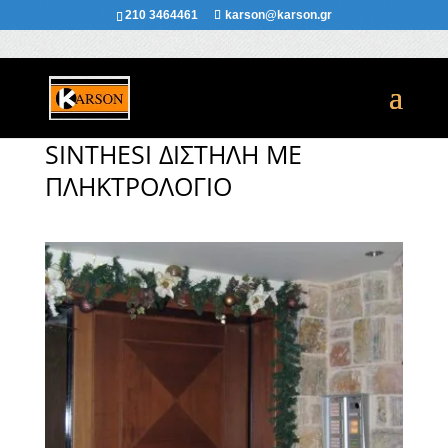
210 3464461
karson@karson.gr
SINTHESI ΔΙΣΤΗΛΗ ΜΕ
ΠΛΗΚΤΡΟΛΟΓΙΟ