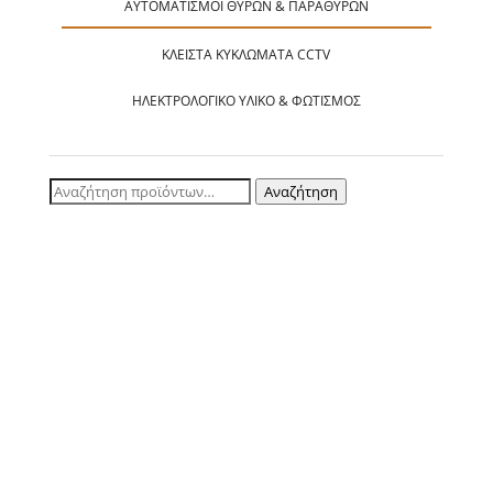
ΑΥΤΟΜΑΤΙΣΜΟΊ ΘΥΡΏΝ & ΠΑΡΑΘΎΡΩΝ
ΚΛΕΙΣΤΆ ΚΥΚΛΏΜΑΤΑ CCTV
ΗΛΕΚΤΡΟΛΟΓΙΚΌ ΥΛΙΚΌ & ΦΩΤΙΣΜΌΣ
Αναζήτηση
Αναζήτηση
για:
ΚΑRSOΝ Α.E.B.E. | Αγ. Παντελεήμονος 3, Αιγάλεω - Τηλ.: 210 3464461, Fax:
210 3464496
! ©, 2026 KARSON S.A Redeveloped by
Tech eXperts