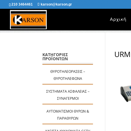
210 3464461
karson@karson.gr
Αρχική
URME
ΚΑΤΗΓΟΡΙΕΣ
ΠΡΟΪΟΝΤΩΝ
ΘΥΡΟΤΗΛΕΟΡΆΣΕΙΣ –
ΘΥΡΟΤΗΛΈΦΩΝΑ
ΣΥΣΤΉΜΑΤΑ ΑΣΦΑΛΕΊΑΣ –
ΣΥΝΑΓΕΡΜΟΊ
ΑΥΤΟΜΑΤΙΣΜΟΊ ΘΥΡΏΝ &
ΠΑΡΑΘΎΡΩΝ