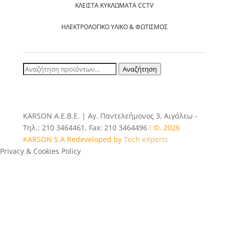
ΚΛΕΙΣΤΆ ΚΥΚΛΏΜΑΤΑ CCTV
ΗΛΕΚΤΡΟΛΟΓΙΚΌ ΥΛΙΚΌ & ΦΩΤΙΣΜΌΣ
Αναζήτηση
Αναζήτηση
για:
ΚΑRSOΝ Α.E.B.E. | Αγ. Παντελεήμονος 3, Αιγάλεω -
Τηλ.: 210 3464461, Fax: 210 3464496
! ©, 2026
KARSON S.A Redeveloped by
Tech eXperts
Privacy & Cookies Policy