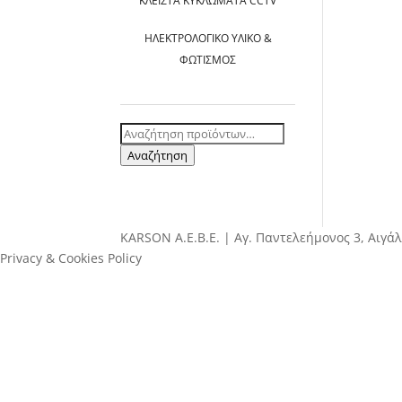
ΚΛΕΙΣΤΆ ΚΥΚΛΏΜΑΤΑ CCTV
ΗΛΕΚΤΡΟΛΟΓΙΚΌ ΥΛΙΚΌ &
ΦΩΤΙΣΜΌΣ
Αναζήτηση
για:
Αναζήτηση
ΚΑRSOΝ Α.E.B.E. | Αγ. Παντελεήμονος 3, Αιγάλ
Privacy & Cookies Policy