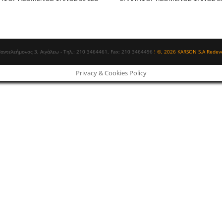
Παντελεήμονος 3, Αιγάλεω - Τηλ.: 210 3464461, Fax: 210 3464496
! ©, 2026 KARSON S.A Redev
Privacy & Cookies Policy