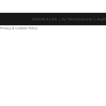
ΚΑRSOΝ Α.E.B.E. | Αγ. Παντελεήμονος 3, Αιγάλ
Privacy & Cookies Policy