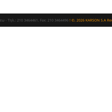
εω - Τηλ.: 210 3464461, Fax: 210 3464496
! ©, 2026 KARSON S.A R