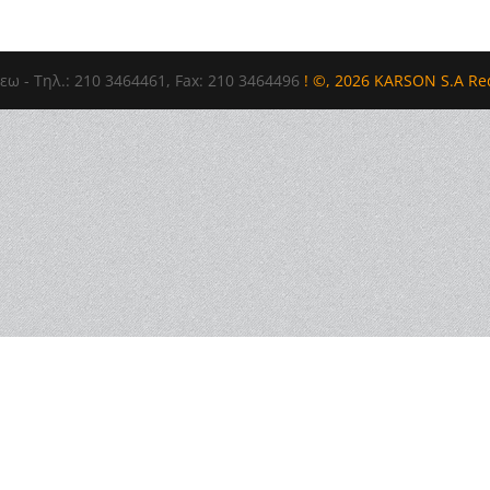
εω - Τηλ.: 210 3464461, Fax: 210 3464496
! ©, 2026 KARSON S.A R