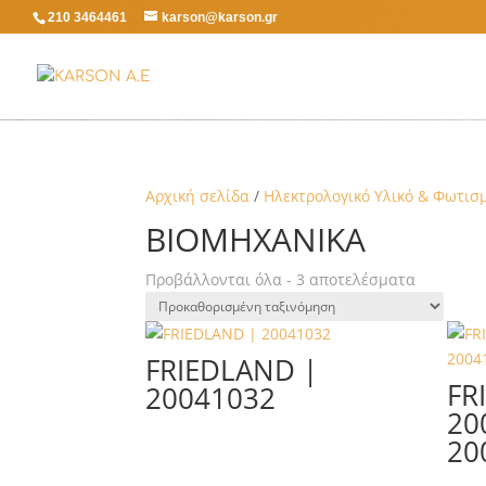
210 3464461
karson@karson.gr
Αρχική σελίδα
/
Ηλεκτρολογικό Υλικό & Φωτισ
ΒΙΟΜΗΧΑΝΙΚΆ
Προβάλλονται όλα - 3 αποτελέσματα
FRIEDLAND |
FR
20041032
20
20