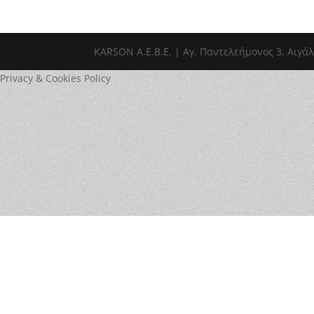
ΚΑRSOΝ Α.E.B.E. | Αγ. Παντελεήμονος 3, Αιγάλ
Privacy & Cookies Policy