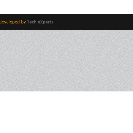
edeveloped by
Tech eXperts