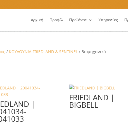
Αρχική
Προφίλ
Προϊόντα
Υπηρεσίες
Π
μός
/
ΚΟΥΔΟΥΝΙΑ FRIEDLAND & SENTINEL
/ Βιομηχανικά
FRIEDLAND |
IEDLAND |
BIGBELL
041034-
041033