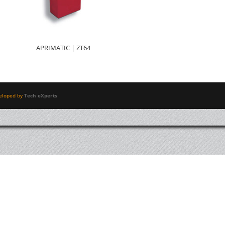
APRIMATIC | ZT64
eloped by
Tech eXperts