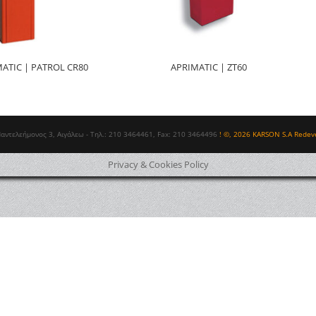
ATIC | PATROL CR80
APRIMATIC | ZT60
Παντελεήμονος 3, Αιγάλεω - Τηλ.: 210 3464461, Fax: 210 3464496
! ©, 2026 KARSON S.A Redev
Privacy & Cookies Policy