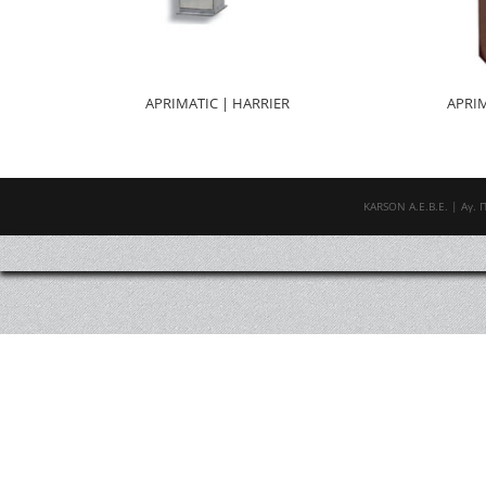
APRIMATIC | HARRIER
APRIM
ΚΑRSOΝ Α.E.B.E. | Αγ. 