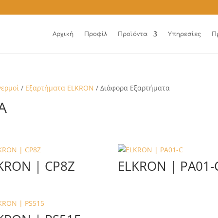
Αρχική
Προφίλ
Προϊόντα
Υπηρεσίες
Π
γερμοί
/
Εξαρτήματα ELKRON
/ Διάφορα Εξαρτήματα
Α
KRON | CP8Z
ELKRON | PA01-