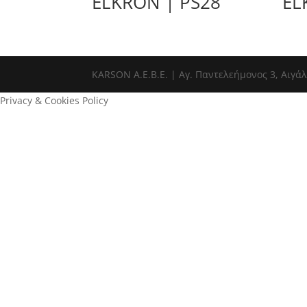
ELKRON | PS28
EL
ΚΑRSOΝ Α.E.B.E. | Αγ. Παντελεήμονος 3, Αιγάλ
Privacy & Cookies Policy