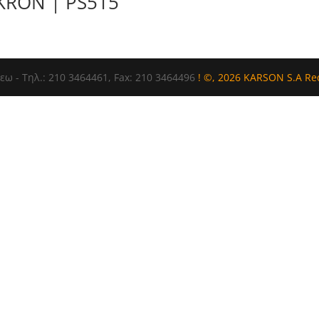
KRON | PS515
εω - Τηλ.: 210 3464461, Fax: 210 3464496
! ©, 2026 KARSON S.A R