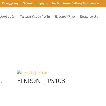
Όροι χρήσης
Πολιτική απορήτου
Σύνδεση/Αποσύνδεση Συνεργατών
ροσφορές
Τεχνική Υποστήριξη
Έντυπο Υλικό
Επικοινωνία
C
ELKRON | PS108