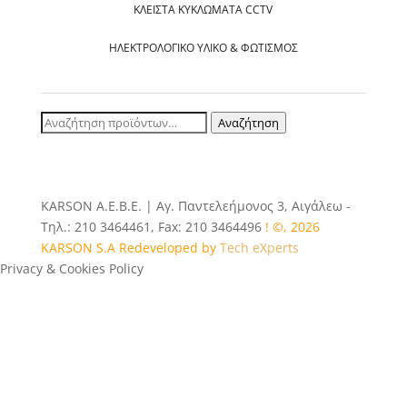
ΚΛΕΙΣΤΆ ΚΥΚΛΏΜΑΤΑ CCTV
ΗΛΕΚΤΡΟΛΟΓΙΚΌ ΥΛΙΚΌ & ΦΩΤΙΣΜΌΣ
Αναζήτηση
Αναζήτηση
για:
ΚΑRSOΝ Α.E.B.E. | Αγ. Παντελεήμονος 3, Αιγάλεω -
Τηλ.: 210 3464461, Fax: 210 3464496
! ©, 2026
KARSON S.A Redeveloped by
Tech eXperts
Privacy & Cookies Policy